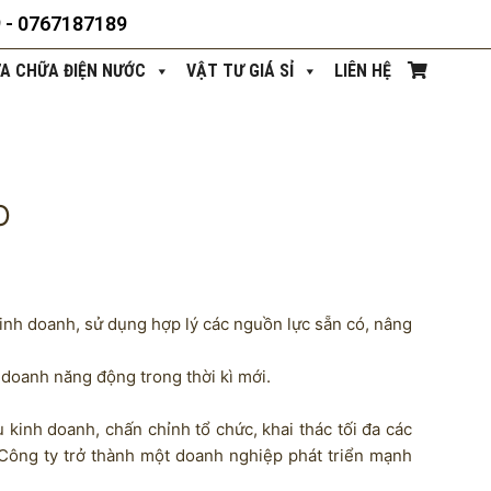
9 - 0767187189
ỬA CHỮA ĐIỆN NƯỚC
VẬT TƯ GIÁ SỈ
LIÊN HỆ
O
kinh doanh, sử dụng hợp lý các nguồn lực sẵn có, nâng
 doanh năng động trong thời kì mới.
u kinh doanh, chấn chỉnh tổ chức, khai thác tối đa các
 Công ty trở thành một doanh nghiệp phát triển mạnh