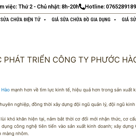
àm việc: Thứ 2 - Chủ nhật: 8h-20h
Hotline: 076528918
 SỬA CHỮA ĐIỆN TỬ
GIÁ SỮA CHỮA ĐỒ GIA DỤNG
GIÁ S
C PHÁT TRIỂN CÔNG TY PHƯỚC HÀ
c Hào
mạnh hơn về tìm lực kinh tế, hiệu quả hơn trong sản xuất 
huyên nghiệp, đồng thời xây dựng đội ngũ quản lý, đội ngũ kinh
 lùi khó khăn hiện tại, nắm bắt thời cơ đổi mới nhận thức, cơ cấ
g dụng công nghệ tiên tiến vào sản xuất kinh doanh; xây dựng
án màng nhôm.