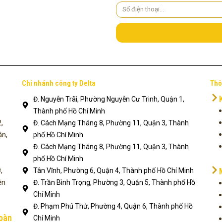
Số
điện
thoại
Chi nhánh công ty Delta
Thô
Đ. Nguyễn Trãi, Phường Nguyễn Cư Trinh, Quận 1,
Thành phố Hồ Chí Minh
,
Đ. Cách Mạng Tháng 8, Phường 11, Quận 3, Thành
ận,
phố Hồ Chí Minh
Đ. Cách Mạng Tháng 8, Phường 11, Quận 3, Thành
phố Hồ Chí Minh
,
Tân Vĩnh, Phường 6, Quận 4, Thành phố Hồ Chí Minh
ện
Đ. Trần Bình Trọng, Phường 3, Quận 5, Thành phố Hồ
Chí Minh
Đ. Phạm Phú Thứ, Phường 4, Quận 6, Thành phố Hồ
toàn
Chí Minh