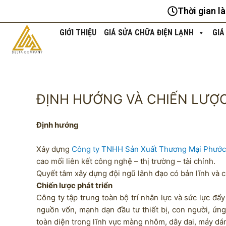
Nhảy
Thời gian l
tới
nội
GIỚI THIỆU
GIÁ SỬA CHỮA ĐIỆN LẠNH
GIÁ
dung
ĐỊNH HƯỚNG VÀ CHIẾN LƯỢ
Định hướng
Xây dựng
Công ty TNHH Sản Xuất Thương Mại Phướ
cao mối liên kết công nghệ – thị trường – tài chính.
Quyết tâm xây dựng đội ngũ lãnh đạo có bản lĩnh và c
Chiến lược phát triển
Công ty tập trung toàn bộ trí nhân lực và sức lực đẩy
nguồn vốn, mạnh dạn đầu tư thiết bị, con người, ứn
toàn diện trong lĩnh vực màng nhôm, dây dai, máy d