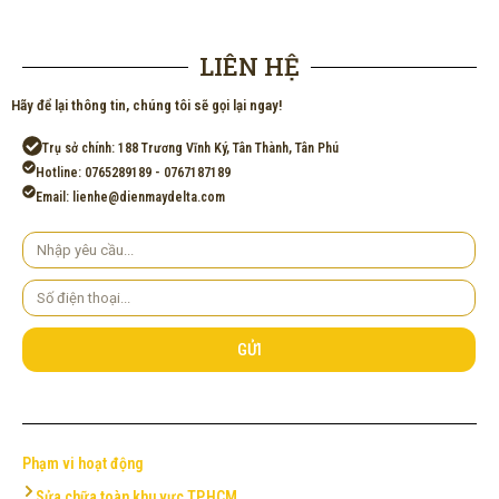
LIÊN HỆ
Hãy để lại thông tin, chúng tôi sẽ gọi lại ngay!
Trụ sở chính: 188 Trương Vĩnh Ký, Tân Thành, Tân Phú
Hotline: 0765289189 - 0767187189
Email: lienhe@dienmaydelta.com
Yêu
cầu
Số
điện
thoại
GỬI
Phạm vi hoạt động
Sửa chữa toàn khu vực TP.HCM