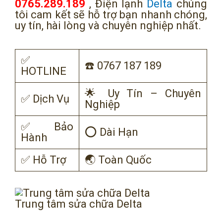
0765.289.189
, Điện lạnh
Delta
chúng
tôi cam kết sẽ hỗ trợ bạn nhanh chóng,
uy tín, hài lòng và chuyên nghiệp nhất.
✅
☎️ 0767 187 189
HOTLINE
🌟 Uy Tín – Chuyên
✅ Dịch Vụ
Nghiệp
✅ Bảo
⭕ Dài Hạn
Hành
✅ Hỗ Trợ
🌏 Toàn Quốc
Trung tâm sửa chữa Delta