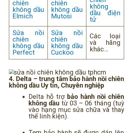
chiên
chiên
không
không dầu
không dầu
dầu điện
Elmich
Mutosi
tử
Sửa nồi
Sửa nồi
Các loại
chiên
chiên
và hãng
không dầu
không dầu
khác…
Perfect
Cuckoo
4. Delta – trung tâm bảo hành nồi chiên
không dầu Uy tín, Chuyên nghiệp
Delta hỗ trợ
bảo hành nồi chiên
không dầu
từ 03 – 06 tháng (tuỳ
vào hạng mục sửa chữa và thay
thế linh kiện).
Tem bảo hành sẽ được dán lên