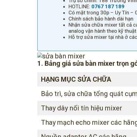
Trụ sở chính: 188 Trương Vĩnh
HOTLINE:
0767 187 189
Có mặt trong 30p – Uy Tín – 
Chính sách bảo hành dài hạn
Nhận sửa chữa mixer tất cả cá
analog vận hành theo kỹ thuật d
Hỗ trợ sửa mixer tại nhà ở cá
1. Bảng giá sửa bàn mixer trọn gó
HẠNG MỤC SỬA CHỮA
Bảo trì, sửa chữa tổng quát cụm
Thay dây nối tín hiệu mixer
Thay mạch echo mixer các hãn
Nguồn adaptor AC các hãng