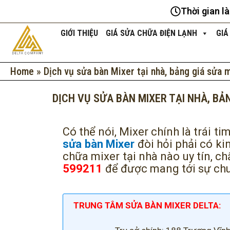
Nhảy
Thời gian l
tới
nội
GIỚI THIỆU
GIÁ SỬA CHỮA ĐIỆN LẠNH
GIÁ
dung
Home
»
Dịch vụ sửa bàn Mixer tại nhà, bảng giá sửa 
DỊCH VỤ SỬA BÀN MIXER TẠI NHÀ, BẢ
Có thể nói, Mixer chính là trái ti
sửa bàn Mixer
đòi hỏi phải có ki
chữa mixer tại nhà nào uy tín, c
599211
để được mang tới sự chu
TRUNG TÂM SỬA BÀN MIXER DELTA: