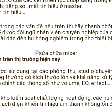
SOLO của các kênh liên tục chớp sáng trong k
, tiếng sôi, mất tín hiệu ở master.
 tín hiệu…
rong các vấn đề nêu trên thì hãy nhanh chón
 được đội ngũ nhân viên chuyên nghiệp của c
o dài dẫn đến hư hỏng nghiêm trọng cho thiết bị
r trên thị trường hiện nay
ược sử dụng tại các phòng thu, studio chuyê
g thường có kích thước lớn và khả năng xử l
nh chỉnh các thông số như volume, EQ, effect…
y khó kiểm soát chất lượng hoạt động, các núm
 mạch điện khiến tín hiệu âm thanh không ổn 