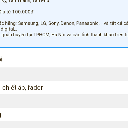
 Ký, Tân Thành, Tân Phú
Giá từ 100.000đ
c hãng: Samsung, LG, Sony, Denon, Panasonic,… và tất cả các
igital,..
c quận huyện tại TPHCM, Hà Nội và các tỉnh thành khác trên 
i
 chiết áp, fader
g