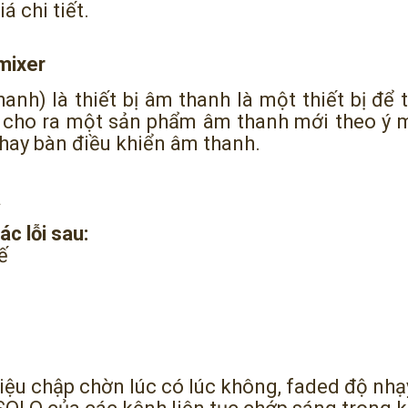
á chi tiết.
 mixer
anh) là thiết bị âm thanh là một thiết bị để 
ể cho ra một sản phẩm âm thanh mới theo ý
 hay bàn điều khiển âm thanh.
a
ác lỗi sau:
ế
hiệu chập chờn lúc có lúc không, faded độ nh