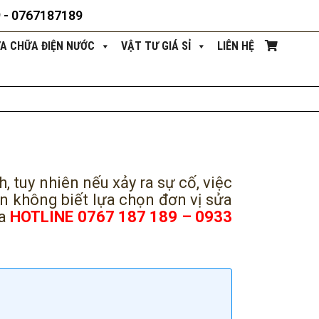
9 - 0767187189
ỬA CHỮA ĐIỆN NƯỚC
VẬT TƯ GIÁ SỈ
LIÊN HỆ
h, tuy nhiên nếu xảy ra sự cố, việc
n không biết lựa chọn đơn vị sửa
ua
HOTLINE 0767 187 189 – 0933