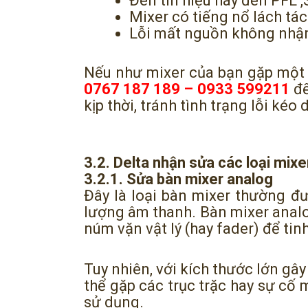
Đèn tín hiệu hay đèn PFL ,
Mixer có tiếng nổ lách tách
Lỗi mất nguồn không nhận
Nếu như mixer của bạn gặp một t
0767 187 189 – 0933 599211
để
kịp thời, tránh tình trạng lỗi ké
3.2. Delta nhận sửa các loại mixe
3.2.1. Sửa bàn mixer analog
Đây là loại bàn mixer thường đ
lượng âm thanh. Bàn mixer analo
núm vặn vật lý (hay fader) để ti
Tuy nhiên, với kích thước lớn gâ
thể gặp các trục trặc hay sự cố
sử dụng.