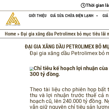
Nhảy
Thời gian l
tới
nội
GIỚI THIỆU
GIÁ SỬA CHỮA ĐIỆN LẠNH
GIÁ
dung
Home
»
Đại gia xăng dầu Petrolimex bỏ mục tiêu lãi n
ĐẠI GIA XĂNG DẦU PETROLIMEX BỎ MỤ
Đại gia xăng dầu Petrolimex bỏ m
Chỉ tiêu kế hoạch lợi nhuận cù
300 tỷ đồng.
Theo tài liệu cho phiên họp bất 
thu và lợi nhuận trước thuế cả 
hoạch cũ, lên 240.000 tỷ đồng. Ng
vẫn giữ nguyên chỉ tiêu sản lượng