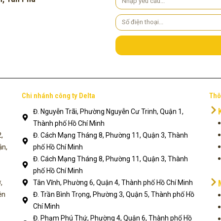
cầu
Số
điện
thoại
Chi nhánh công ty Delta
Thô
Đ. Nguyễn Trãi, Phường Nguyễn Cư Trinh, Quận 1,
Thành phố Hồ Chí Minh
,
Đ. Cách Mạng Tháng 8, Phường 11, Quận 3, Thành
ận,
phố Hồ Chí Minh
Đ. Cách Mạng Tháng 8, Phường 11, Quận 3, Thành
phố Hồ Chí Minh
,
Tân Vĩnh, Phường 6, Quận 4, Thành phố Hồ Chí Minh
ện
Đ. Trần Bình Trọng, Phường 3, Quận 5, Thành phố Hồ
Chí Minh
Đ. Phạm Phú Thứ, Phường 4, Quận 6, Thành phố Hồ