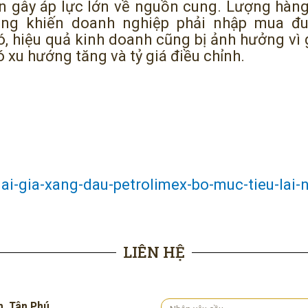
ến gây áp lực lớn về nguồn cung. Lượng hàn
ng khiến doanh nghiệp phải nhập mua đu
, hiệu quả kinh doanh cũng bị ảnh hưởng vì gi
ó xu hướng tăng và tỷ giá điều chỉnh.
dai-gia-xang-dau-petrolimex-bo-muc-tieu-lai-
LIÊN HỆ
h, Tân Phú
Yêu