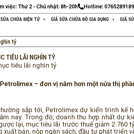
àm việc: Thứ 2 - Chủ nhật: 8h-20h
Hotline: 076528918
 SỬA CHỮA ĐIỆN TỬ
GIÁ SỮA CHỮA ĐỒ GIA DỤNG
GIÁ S
ghìn tỷ
C TIÊU LÃI NGHÌN TỶ
ục tiêu lãi nghìn tỷ
a Petrolimex – đơn vị nắm hơn một nửa thị ph
thường sắp tới, Petrolimex dự kiến trình kế 
năm nay. Trong đó, doanh thu hợp nhất dự ki
ược lại, mục tiêu lãi trước thuế giảm 2.760 t
 xuất bán, nộp ngân sách, đầu tư phát triển v