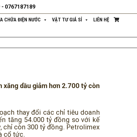
9 - 0767187189
ỬA CHỮA ĐIỆN NƯỚC
VẬT TƯ GIÁ SỈ
LIÊN HỆ
ần xăng dầu giảm hơn 2.700 tỷ còn
hoạch thay đổi các chỉ tiêu doanh
ến tăng 54.000 tỷ đồng so với kế
ỷ, chỉ còn 300 tỷ đồng. Petrolimex
à cổ tức.