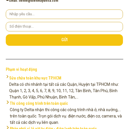
Email: lienhe@dienmaydelta.com
Yêu
cầu
Số
điện
thoại
GỬI
Phạm vi hoạt động
Sửa chữa toàn khu vực TP.HCM
Delta có chi nhánh tại tất cả các Quận, Huyện tại TPHCM như:
Quận 1, 2, 3, 4, 5, 6, 7, 8, 9, 10, 11, 12, Tân Bình, Tân Phú, Bình
Thạnh, Gò Vấp, Phú Nhuận, Bình Tân,...
Thi công công trình trên toàn quốc
Công ty Delta nhận thi công các công trình nhà ở, nhà xưởng,...
trên toàn quốc. Trọn gói dịch vụ: điện nước, điện cơ, camera, và
tất cả các dịch vụ liên quan.
Phân phối sỉ lẻ vật tư điện - điện lạnh trên toàn quốc