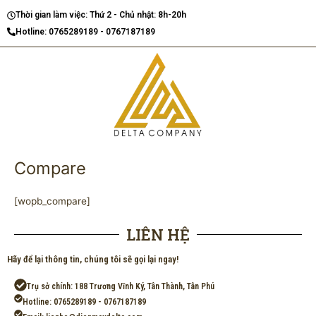
Nhảy
Thời gian làm việc: Thứ 2 - Chủ nhật: 8h-20h
tới
Hotline: 0765289189 - 0767187189
nội
dung
Compare
[wopb_compare]
LIÊN HỆ
Hãy để lại thông tin, chúng tôi sẽ gọi lại ngay!
Trụ sở chính: 188 Trương Vĩnh Ký, Tân Thành, Tân Phú
Hotline: 0765289189 - 0767187189