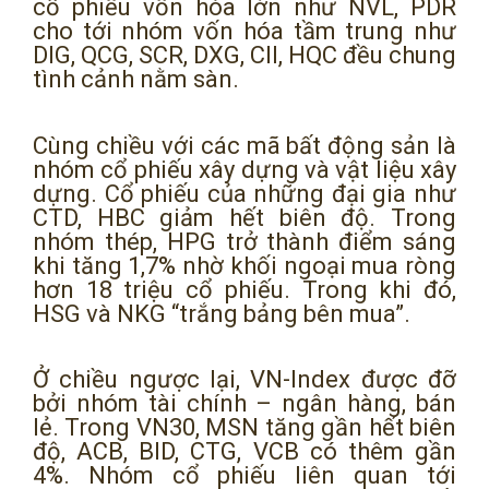
cổ phiếu vốn hóa lớn như NVL, PDR
cho tới nhóm vốn hóa tầm trung như
DIG, QCG, SCR, DXG, CII, HQC đều chung
tình cảnh nằm sàn.
Cùng chiều với các mã bất động sản là
nhóm cổ phiếu xây dựng và vật liệu xây
dựng. Cổ phiếu của những đại gia như
CTD, HBC giảm hết biên độ. Trong
nhóm thép, HPG trở thành điểm sáng
khi tăng 1,7% nhờ khối ngoại mua ròng
hơn 18 triệu cổ phiếu. Trong khi đó,
HSG và NKG “trắng bảng bên mua”.
Ở chiều ngược lại, VN-Index được đỡ
bởi nhóm tài chính – ngân hàng, bán
lẻ. Trong VN30, MSN tăng gần hết biên
độ, ACB, BID, CTG, VCB có thêm gần
4%. Nhóm cổ phiếu liên quan tới