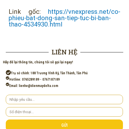
Link gốc:
https://vnexpress.net/co-
phieu-bat-dong-san-tiep-tuc-bi-ban-
thao-4534930.html
LIÊN HỆ
Hãy để lại thông tin, chúng tôi sẽ gọi lại ngay!
Trụ sở chính: 188 Trương Vĩnh Ký, Tân Thành, Tân Phú
Hotline: 0765289189 - 0767187189
Email: lienhe@dienmaydelta.com
Yêu
cầu
Số
điện
thoại
GỬI