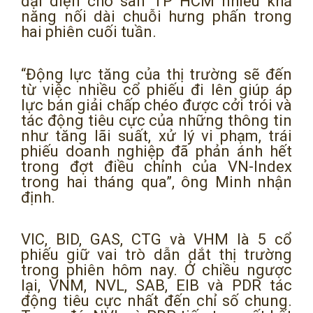
đại diện cho sàn TP HCM nhiều khả
năng nối dài chuỗi hưng phấn trong
hai phiên cuối tuần.
“Động lực tăng của thị trường sẽ đến
từ việc nhiều cổ phiếu đi lên giúp áp
lực bán giải chấp chéo được cởi trói và
tác động tiêu cực của những thông tin
như tăng lãi suất, xử lý vi phạm, trái
phiếu doanh nghiệp đã phản ánh hết
trong đợt điều chỉnh của VN-Index
trong hai tháng qua”, ông Minh nhận
định.
VIC, BID, GAS, CTG và VHM là 5 cổ
phiếu giữ vai trò dẫn dắt thị trường
trong phiên hôm nay. Ở chiều ngược
lại, VNM, NVL, SAB, EIB và PDR tác
động tiêu cực nhất đến chỉ số chung.