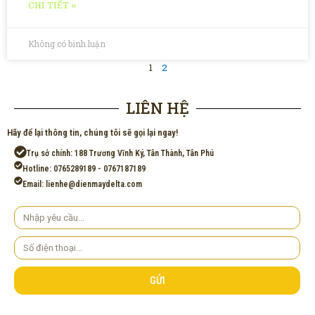
CHI TIẾT »
Không có bình luận
1
2
LIÊN HỆ
Hãy để lại thông tin, chúng tôi sẽ gọi lại ngay!
Trụ sở chính: 188 Trương Vĩnh Ký, Tân Thành, Tân Phú
Hotline: 0765289189 - 0767187189
Email: lienhe@dienmaydelta.com
Yêu
cầu
Số
điện
thoại
GỬI