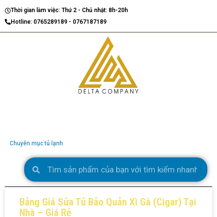
Nhảy
Thời gian làm việc: Thứ 2 - Chủ nhật: 8h-20h
tới
Hotline: 0765289189 - 0767187189
nội
dung
D
E
L
T
A
C
Chuyên mục tủ lạnh
Search
Search
Page
Page
Bảng Giá Sửa Tủ Bảo Quản Xì Gà (Cigar) Tại
Nhà – Giá Rẻ