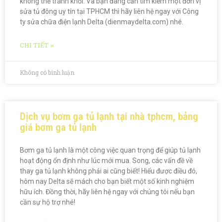
không thể tránh khỏi. Và bạn đang cần tìm kiếm một đơn vị
sửa tủ đông uy tín tại TPHCM thì hãy liên hệ ngay với Công
ty sửa chữa điện lạnh Delta (dienmaydelta.com) nhé.
CHI TIẾT »
Không có bình luận
Dịch vụ bơm ga tủ lạnh tại nhà tphcm, bảng
giá bơm ga tủ lạnh
Bơm ga tủ lạnh là một công việc quan trọng để giúp tủ lạnh
hoạt động ổn định như lúc mới mua. Song, các vấn đề về
thay ga tủ lạnh không phải ai cũng biết! Hiểu được điều đó,
hôm nay Delta sẽ mách cho bạn biết một số kinh nghiệm
hữu ích. Đồng thời, hãy liên hệ ngay với chúng tôi nếu bạn
cần sự hộ trợ nhé!