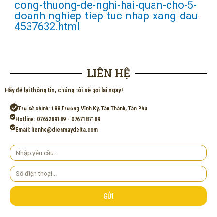
cong-thuong-de-nghi-hai-quan-cho-5-
doanh-nghiep-tiep-tuc-nhap-xang-dau-
4537632.html
LIÊN HỆ
Hãy để lại thông tin, chúng tôi sẽ gọi lại ngay!
Trụ sở chính: 188 Trương Vĩnh Ký, Tân Thành, Tân Phú
Hotline: 0765289189 - 0767187189
Email: lienhe@dienmaydelta.com
Yêu
cầu
Số
điện
thoại
GỬI