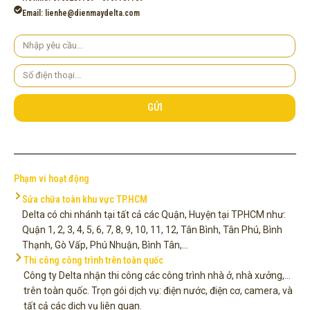
Email: lienhe@dienmaydelta.com
Yêu
cầu
Số
điện
thoại
GỬI
Phạm vi hoạt động
Sửa chữa toàn khu vực TP.HCM
Delta có chi nhánh tại tất cả các Quận, Huyện tại TPHCM như:
Quận 1, 2, 3, 4, 5, 6, 7, 8, 9, 10, 11, 12, Tân Bình, Tân Phú, Bình
Thạnh, Gò Vấp, Phú Nhuận, Bình Tân,...
Thi công công trình trên toàn quốc
Công ty Delta nhận thi công các công trình nhà ở, nhà xưởng,...
trên toàn quốc. Trọn gói dịch vụ: điện nước, điện cơ, camera, và
tất cả các dịch vụ liên quan.