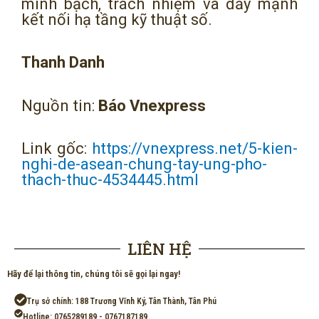
minh bạch, trách nhiệm và đẩy mạnh
kết nối hạ tầng kỹ thuật số.
Thanh Danh
Nguồn tin:
Báo Vnexpress
Link gốc:
https://vnexpress.net/5-kien-
nghi-de-asean-chung-tay-ung-pho-
thach-thuc-4534445.html
LIÊN HỆ
Hãy để lại thông tin, chúng tôi sẽ gọi lại ngay!
Trụ sở chính: 188 Trương Vĩnh Ký, Tân Thành, Tân Phú
Hotline: 0765289189 - 0767187189