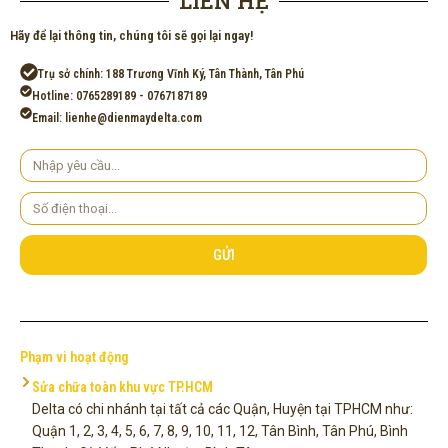
LIÊN HỆ
Hãy để lại thông tin, chúng tôi sẽ gọi lại ngay!
Trụ sở chính: 188 Trương Vĩnh Ký, Tân Thành, Tân Phú
Hotline: 0765289189 - 0767187189
Email: lienhe@dienmaydelta.com
Yêu
cầu
Số
điện
thoại
GỬI
Phạm vi hoạt động
Sửa chữa toàn khu vực TP.HCM
Delta có chi nhánh tại tất cả các Quận, Huyện tại TPHCM như:
Quận 1, 2, 3, 4, 5, 6, 7, 8, 9, 10, 11, 12, Tân Bình, Tân Phú, Bình